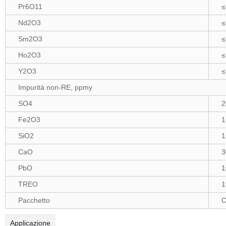
Pr6O11
≤
Nd2O3
≤
Sm2O3
≤
Ho2O3
≤
Y2O3
≤
Impurità non-RE, ppmy
SO4
2
Fe2O3
1
SiO2
1
CaO
3
PbO
1
TREO
Pacchetto
C
Applicazione