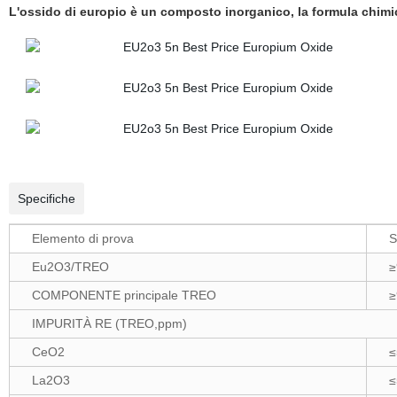
L'ossido di europio è un composto inorganico, la formula chimi
Specifiche
Elemento di prova
S
Eu2O3/TREO
≥
COMPONENTE principale TREO
≥
IMPURITÀ RE (TREO,ppm)
CeO2
≤
La2O3
≤