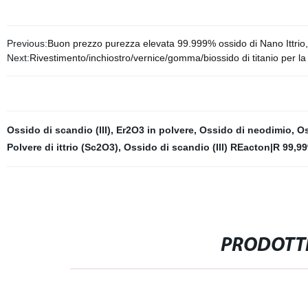
Previous:
Buon prezzo purezza elevata 99.999% ossido di Nano Ittri
Next:
Rivestimento/inchiostro/vernice/gomma/biossido di titanio per la
Ossido di scandio (III)
,
Er2O3 in polvere
,
Ossido di neodimio
,
Os
Polvere di ittrio (Sc2O3)
,
Ossido di scandio (III) REacton|R 99,9
PRODOTTI