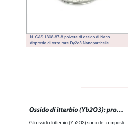
N. CAS 1308-87-8 polvere di ossido di Nano
disprosio di terre rare Dy2o3 Nanoparticelle
Triossido di dineodimio: caratteristiche, utilizzi e benefici del composto raro
Ossido di itterbio (Yb2O3): proprietà, usi e applicazioni del composto di itterbio.
lizzi e
Gli ossidi di itterbio (Yb2O3) sono dei composti