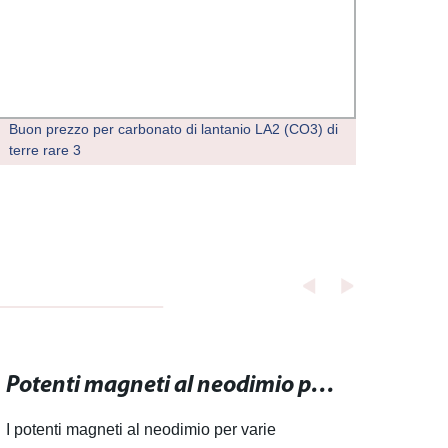
Buon prezzo per carbonato di lantanio LA2 (CO3) di
Nano 
terre rare 3
CAS 1
Potenti magneti al neodimio per varie applicazioni
I potenti magneti al neodimio per varie
Ossido