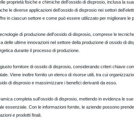
a delle proprietà fisiche e chimiche dell'ossido di disprosio, inclusa la
he le diverse applicazioni dell'ossido di disprosio nei settori dell'elett
re in ciascun settore e come può essere utilizzato per migliorare le prest
ecnologie di produzione dell'ossido di disprosio, comprese le tecniche di
ca delle ultime innovazioni nel settore della produzione di ossido di d
ergetica durante il processo di produzione.
 giusto fornitore di ossido di disprosio, considerando criteri chiave come
le. Viene inoltre fornito un elenco di risorse utili, tra cui organizzazion
sido di disprosio e massimizzare i benefici derivanti da esso.
ramica completa sull'ossido di disprosio, mettendo in evidenza le sue p
iale essenziale. Con le informazioni fornite, le aziende possono prendere
ioni e prodotti finali.