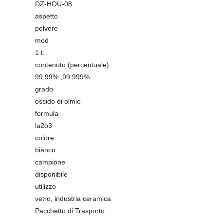
DZ-HOU-08
aspetto
polvere
mod
1 t.
contenuto (percentuale)
99.99% ,99.999%
grado
ossido di olmio
formula
la2o3
colore
bianco
campione
disponibile
utilizzo
vetro, industria ceramica
Pacchetto di Trasporto