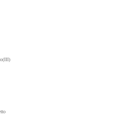
o(III)
tto