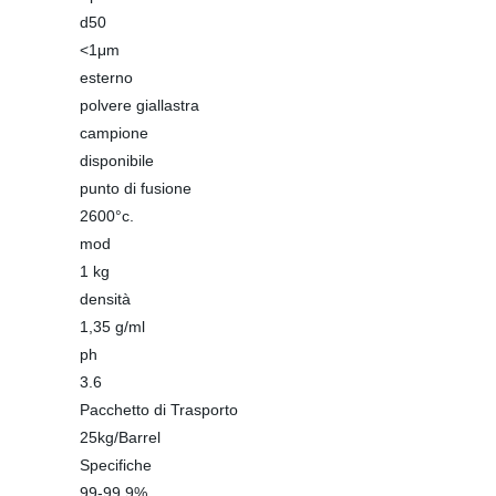
d50
<1μm
esterno
polvere giallastra
campione
disponibile
punto di fusione
2600°c.
mod
1 kg
densità
1,35 g/ml
ph
3.6
Pacchetto di Trasporto
25kg/Barrel
Specifiche
99-99.9%