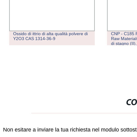
Ossido di ittrio di alta qualità polvere di
CNP - C185 
Y2O3 CAS 1314-36-9
Raw Material
di stagno (II)
99% purezza 
21651-19-4
CO
Non esitare a inviare la tua richiesta nel modulo sotto