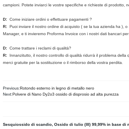
campioni. Potete inviarci le vostre specifiche e richieste di prodotto, 
D:
Come iniziare ordini o effettuare pagamenti ?
R:
Puoi inviare il nostro ordine di acquisto ( se la tua azienda ha ),
Manager, e ti invieremo Proforma Invoice con i nostri dati bancari pe
D:
Come trattare i reclami di qualità?
R:
Innanzitutto, il nostro controllo di qualità ridurrà il problema dell
merci gratuite per la sostituzione o il rimborso della vostra perdita.
Previous:
Rotondo esterno in legno di metallo nero
Next:
Polvere di Nano Dy2o3 ossido di disprosio ad alta purezza
Sesquiossido di scandio
,
Ossido di tulio (III) 99,99% in base di m