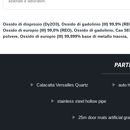
aziende e laboratori.
Ossido di disprosio (Dy2O3)
,
Ossido di gadolinio (III) 99,9% (RE
Ossido di europio (III) 99,0% (REO)
,
Ossido di gadolinio
,
Cas 58
polvere
,
Ossido di europio (III) 99,999% base di metallo traccia
,
PART
Calacatta Versailles Quartz
auto h
stainless steel hollow pipe
25m door mats artificial gr